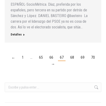
ESPAÑOL-SocioMétrica. Díaz, preferida por los
españoles, pero tercera en su partido por detrás de
Sánchez y López. DANIEL BASTEIRO @basteiro La
carrera por el liderazgo del PSOE ya no es cosa de
dos. Así lo ve el electorado socialista, que sitúa…
Detalles
←
1
…
65
66
67
68
69
70
→
Buscar: