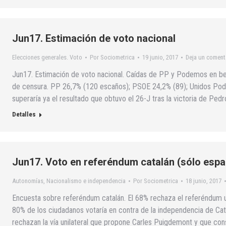
Jun17. Estimación de voto nacional
Elecciones generales. Voto
Por
Sociometrica
19 junio, 2017
Deja un coment
Jun17. Estimación de voto nacional. Caídas de PP y Podemos en ben
de censura. PP 26,7% (120 escaños); PSOE 24,2% (89); Unidos Pod
superaría ya el resultado que obtuvo el 26-J tras la victoria de Ped
Detalles
Jun17. Voto en referéndum catalán (sólo espa
Autonomías
,
Nacionalismo e independencia
Por
Sociometrica
18 junio, 2017
Encuesta sobre referéndum catalán. El 68% rechaza el referéndum uni
80% de los ciudadanos votaría en contra de la independencia de Cat
rechazan la vía unilateral que propone Carles Puigdemont y que co