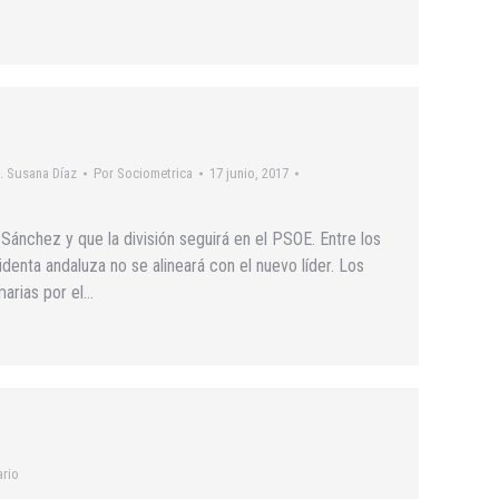
s. Susana Díaz
Por
Sociometrica
17 junio, 2017
ánchez y que la división seguirá en el PSOE. Entre los
identa andaluza no se alineará con el nuevo líder. Los
marias por el…
ario