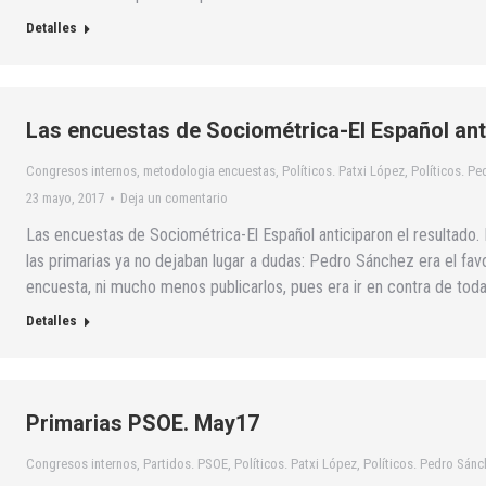
Detalles
Las encuestas de Sociométrica-El Español anti
Congresos internos
,
metodologia encuestas
,
Políticos. Patxi López
,
Políticos. P
23 mayo, 2017
Deja un comentario
Las encuestas de Sociométrica-El Español anticiparon el resultado
las primarias ya no dejaban lugar a dudas: Pedro Sánchez era el favo
encuesta, ni mucho menos publicarlos, pues era ir en contra de todas
Detalles
Primarias PSOE. May17
Congresos internos
,
Partidos. PSOE
,
Políticos. Patxi López
,
Políticos. Pedro Sánc