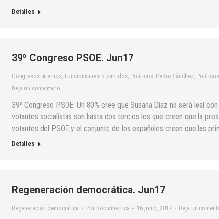
Detalles
39º Congreso PSOE. Jun17
Congresos internos
,
Funcionamiento partidos
,
Políticos. Pedro Sánchez
,
Político
Deja un comentario
39º Congreso PSOE. Un 80% cree que Susana Díaz no será leal con S
votantes socialistas son hasta dos tercios los que creen que la pres
votantes del PSOE y el conjunto de los españoles creen que las pri
Detalles
Regeneración democrática. Jun17
Regeneración democrática
Por
Sociometrica
16 junio, 2017
Deja un coment