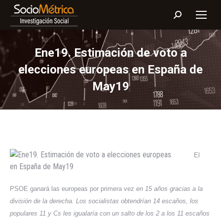
Buscar:
Ene19. Estimación de voto a
elecciones europeas en España de
May19
El
PSOE ganará las europeas por primera vez
en 15 años gracias a la
división de la derecha.
Los socialistas obtendrían 14 escaños, los
populares 11 y Cs les igualaría con un salto de los 2 a los 11 escaños