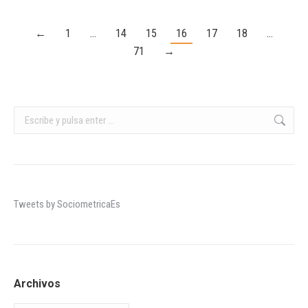
←
1
…
14
15
16
17
18
…
71
→
Buscar:
Tweets by SociometricaEs
Archivos