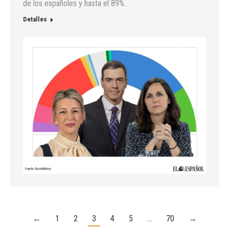
de los españoles y hasta el 89%…
Detalles
←
1
2
3
4
5
…
70
→