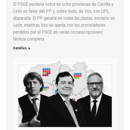
El PSOE perdería votos en ocho provincias de Castilla y
León en favor del PP y, sobre todo, de Vox, con UPL
disparada. El PP ganaría en todas las plazas, excepto en
León, mientras Vox se queda con los procuradores
perdidos por el PSOE en varias circunscripciones.
Noticia completa
Detalles