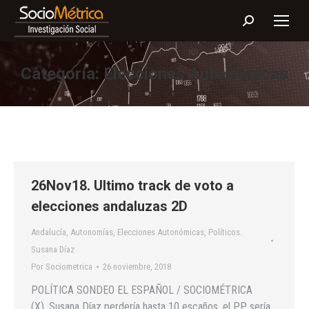
Buscar:
Categoría:
Elecciones Autonómicas
26Nov18. Ultimo track de voto a
elecciones andaluzas 2D
Andalucía
,
Autonomías
,
Elecciones Autonómicas
,
Políticos.
Susana Díaz
Por
Sociometrica
26 noviembre, 2018
POLÍTICA SONDEO EL ESPAÑOL / SOCIOMÉTRICA
(X). Susana Díaz perdería hasta 10 escaños, el PP sería