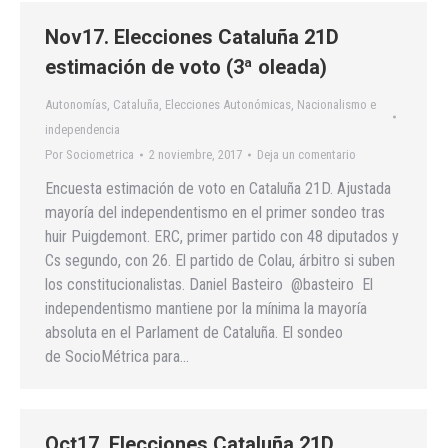
Nov17. Elecciones Cataluña 21D
estimación de voto (3ª oleada)
Autonomías
,
Cataluña
,
Elecciones Autonómicas
,
Nacionalismo e
independencia
Por
Sociometrica
2 noviembre, 2017
Deja un comentario
Encuesta estimación de voto en Cataluña 21D. Ajustada
mayoría del independentismo en el primer sondeo tras
huir Puigdemont. ERC, primer partido con 48 diputados y
Cs segundo, con 26. El partido de Colau, árbitro si suben
los constitucionalistas. Daniel Basteiro @basteiro El
independentismo mantiene por la mínima la mayoría
absoluta en el Parlament de Cataluña. El sondeo
de SocioMétrica para…
Oct17. Elecciones Cataluña 21D