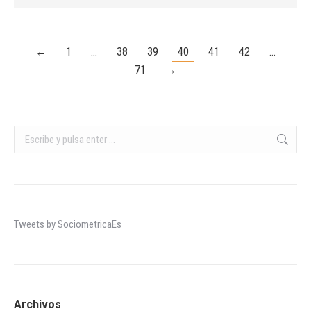
←
1
…
38
39
40
41
42
…
71
→
Buscar:
Tweets by SociometricaEs
Archivos