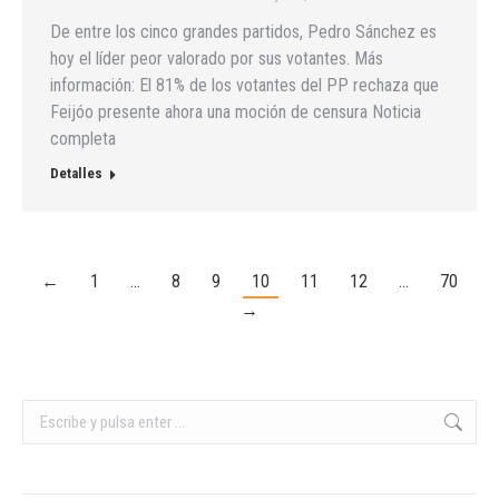
De entre los cinco grandes partidos, Pedro Sánchez es
hoy el líder peor valorado por sus votantes. Más
información: El 81% de los votantes del PP rechaza que
Feijóo presente ahora una moción de censura Noticia
completa
Detalles
←
1
…
8
9
10
11
12
…
70
→
Buscar: