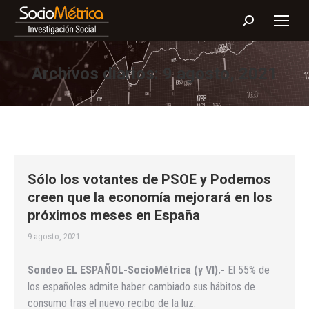
Buscar:
Archivos diarios:
9 agosto, 2021
Sólo los votantes de PSOE y Podemos
creen que la economía mejorará en los
próximos meses en España
9 agosto, 2021
Sondeo EL ESPAÑOL-SocioMétrica (y VI).-
El 55% de
los españoles admite haber cambiado sus hábitos de
consumo tras el nuevo recibo de la luz.