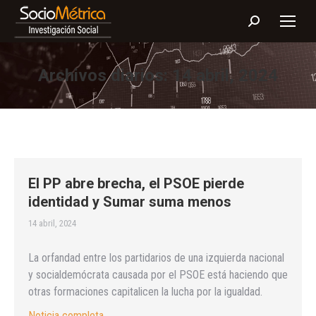
Buscar:
Archivos diarios:
14 abril, 2024
El PP abre brecha, el PSOE pierde
identidad y Sumar suma menos
14 abril, 2024
La orfandad entre los partidarios de una izquierda nacional
y socialdemócrata causada por el PSOE está haciendo que
otras formaciones capitalicen la lucha por la igualdad.
Noticia completa