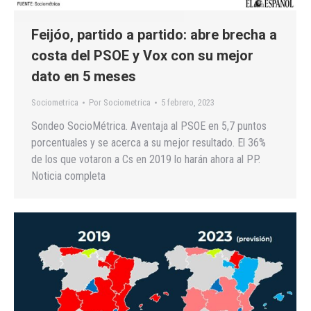
Feijóo, partido a partido: abre brecha a
costa del PSOE y Vox con su mejor
dato en 5 meses
Sociometrica
Por
Sociometrica
5 febrero, 2023
Sondeo SocioMétrica. Aventaja al PSOE en 5,7 puntos
porcentuales y se acerca a su mejor resultado. El 36%
de los que votaron a Cs en 2019 lo harán ahora al PP.
Noticia completa