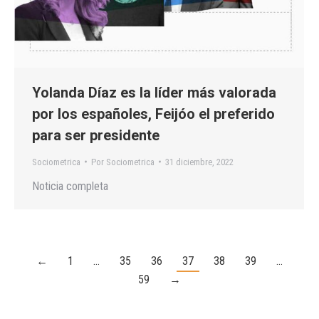
Yolanda Díaz es la líder más valorada
por los españoles, Feijóo el preferido
para ser presidente
Sociometrica
Por
Sociometrica
31 diciembre, 2022
Noticia completa
←
1
…
35
36
37
38
39
…
59
→