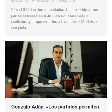
Sociometrica
Por
Sociometrica
13 abril, 2024
Sólo el 37,4% de los encuestados dice que Bildu es «un
partido democrático más, pues se ha superado el
conflicto» que supusieron los crímenes de ETA. Noticia
completa
Gonzalo Adán: «Los partidos permiten