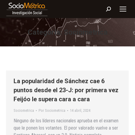
Buscar:
Categoría:
Sociometrica
La popularidad de Sánchez cae 6
puntos desde el 23-J: por primera vez
Feijóo le supera cara a cara
Sociometrica
Por
Sociometrica
14 abril, 2024
Ninguno de los líderes nacionales aprueba en el examen
que le ponen los votantes. El peor valorado vuelve a ser