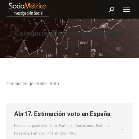
Buscar:
Categoría:
Elecciones generales.
Voto
Elecciones generales. Voto
Abr17. Estimación voto en España
Elecciones generales. Voto
,
Partidos. Ciudadanos
,
Partidos.
Podemos
,
Partidos. PP
,
Partidos. PSOE