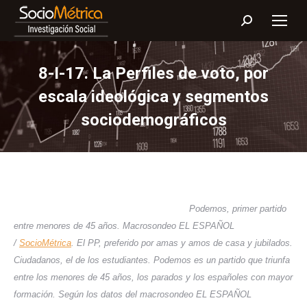
Buscar:
8-I-17. La Perfiles de voto, por
escala ideológica y segmentos
sociodemográficos
Podemos, primer partido
entre menores de 45 años.
Macrosondeo EL ESPAÑOL
/
SocioMétrica
. El PP, preferido por amas y amos de casa y jubilados.
Ciudadanos, el de los estudiantes.
Podemos es un partido que triunfa
entre los menores de 45 años, los parados y los españoles con mayor
formación. Según los datos del macrosondeo EL ESPAÑOL