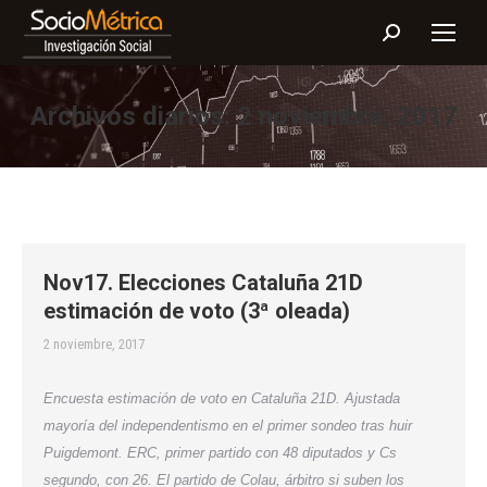
Buscar:
Archivos diarios:
2 noviembre, 2017
Nov17. Elecciones Cataluña 21D
estimación de voto (3ª oleada)
2 noviembre, 2017
Encuesta estimación de voto en Cataluña 21D. Ajustada
mayoría del independentismo en el primer sondeo tras huir
Puigdemont. ERC, primer partido con 48 diputados y Cs
segundo, con 26. El partido de Colau, árbitro si suben los