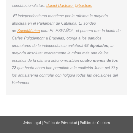
constitucionalistas.
Daniel Basteiro
@basteiro
El independentismo mantiene por la mínima la mayoría
absoluta en el Parlament de Cataluña. El sondeo
de
SocioMétrica
para EL ESPAÑOL, el primero tras la huida de
Carles Puigdemont a Bruselas, otorga a los partidos
promotores de la independencia unilateral
68 diputados
, la
mayoría absoluta: exactamente la mitad más uno de los
escaños de la cámara autonómica.Son
cuatro menos de los
72
que hasta ahora han permitido a la coalición Junts pel Sí y
los antisistema controlar con holgura todas las decisiones del
Parlament.
Aviso Legal
|
Política de Privacidad
|
Política de Cookies