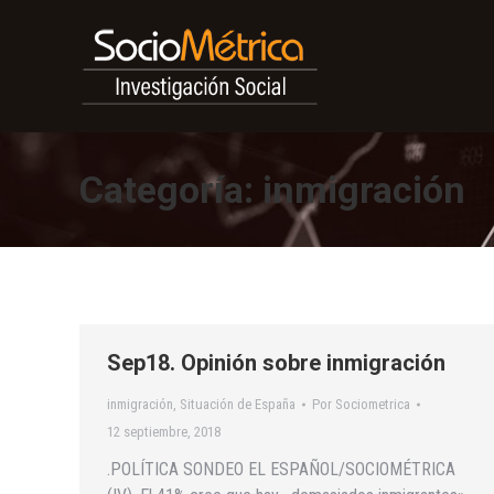
Categoría:
inmigración
Sep18. Opinión sobre inmigración
inmigración
,
Situación de España
Por
Sociometrica
12 septiembre, 2018
.POLÍTICA SONDEO EL ESPAÑOL/SOCIOMÉTRICA