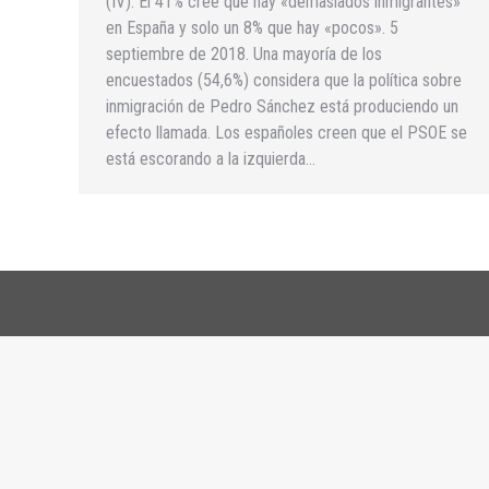
(IV). El 41% cree que hay «demasiados inmigrantes»
en España y solo un 8% que hay «pocos». 5
septiembre de 2018. Una mayoría de los
encuestados (54,6%) considera que la política sobre
inmigración de Pedro Sánchez está produciendo un
efecto llamada. Los españoles creen que el PSOE se
está escorando a la izquierda…