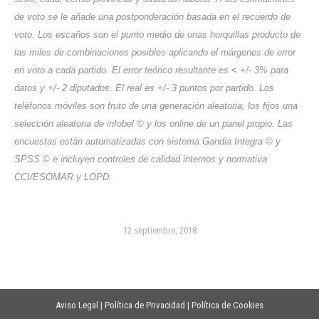
de voto se le añade una postponderación basada en el recuerdo de
voto. Los escaños son el punto medio de unas horquillas producto de
las miles de combinaciones posibles aplicando el márgenes de error
en voto a cada partido. El error teórico resultante es < +/- 3% para
datos y +/- 2 diputados. El real es +/- 3 puntos por partido. Los
teléfonos móviles son fruto de una generación aleatoria, los fijos una
selección aleatoria de infobel © y los online de un panel propio. Las
encuestas están automatizadas con sistema Gandia Integra © y
SPSS © e incluyen controles de calidad internos y normativa
CCI/ESOMAR y LOPD.
12 septiembre, 2018
Aviso Legal
|
Política de Privacidad
|
Política de Cookies