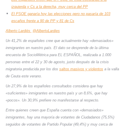
izquierda y Cs a la derecha, muy cerca del PP
El PSOE ganaría hoy las elecciones pero no pasaría de 103
escaños frente a 90 de PP y 81 de Cs
Alberto Lardiés
@AlbertoLardies
Un 41,2% de españoles cree que actualmente hay «demasiados»
inmigrantes en nuestro país. El dato se desprende de la última
encuesta de SocioMétrica para EL ESPAÑOL, realizada a 1.000
personas entre el 22 y 30 de agosto, justo después de la crisis
migratoria producida por los dos
saltos masivos y violentos
a la valla
de Ceuta este verano.
Un 27,9% de los españoles consultados considera que hay
«suficientes» inmigrantes en nuestro país y un 8,6%, que hay
«pocos». Un 30,9% prefiere no manifestarse al respecto.
Entre quienes creen que España cuenta con «demasiados»
inmigrantes, hay una mayoría de votantes de Ciudadanos (75,5%)
seguidos de votantes de Partido Popular (49,4%) y muy cerca de