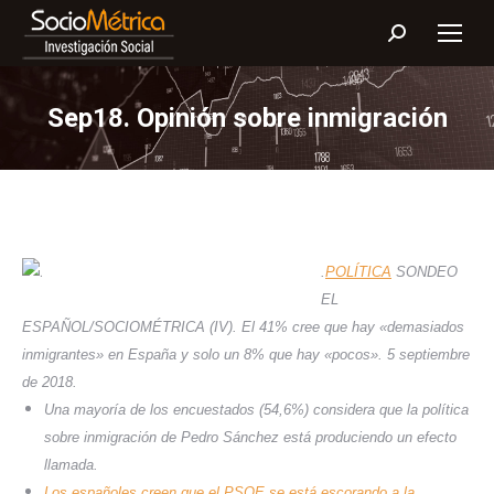
Buscar:
Sep18. Opinión sobre inmigración
.
POLÍTICA
SONDEO
EL
ESPAÑOL/SOCIOMÉTRICA (IV).
El 41% cree que hay «demasiados
inmigrantes» en España y solo un 8% que hay «pocos». 5 septiembre
de 2018.
Una mayoría de los encuestados (54,6%) considera que la política
sobre inmigración de Pedro Sánchez está produciendo un efecto
llamada.
Los españoles creen que el PSOE se está escorando a la