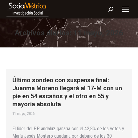
Buscar:
Archivos diarios:
11 mayo, 2026
Último sondeo con suspense final:
Juanma Moreno llegará al 17-M con un
pie en 54 escaños y el otro en 55 y
mayoría absoluta
11 mayo, 2026
El líder del PP andaluz ganaría con el 42,8% de los votos y
María Jesús Montero quedaría por debajo de los 30