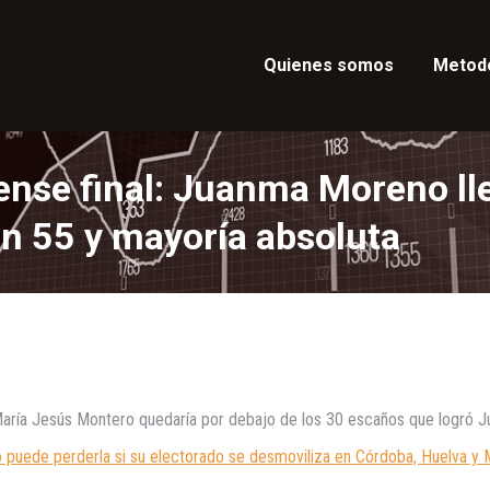
Quienes somos
Metod
nse final: Juanma Moreno lle
en 55 y mayoría absoluta
y María Jesús Montero quedaría por debajo de los 30 escaños que logró 
 puede perderla si su electorado se desmoviliza en Córdoba, Huelva y 