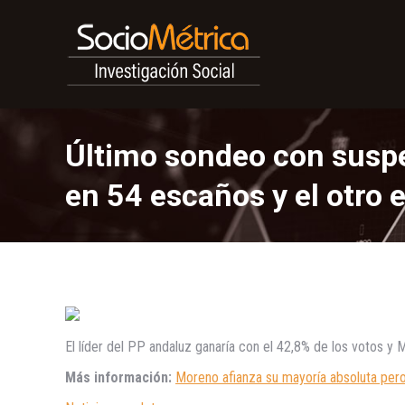
Último sondeo con suspe
en 54 escaños y el otro 
El líder del PP andaluz ganaría con el 42,8% de los votos 
Más información:
Moreno afianza su mayoría absoluta pero