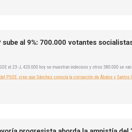
 sube al 9%: 700.000 votantes socialistas
SOE el 23-J, 420.000 hoy se muestran indecisos y otros 380.000 se van 
s del PSOE, cree que Sánchez conocía la corrupción de Ábalos y Santos
yoría progresista aborda la amnistía del 