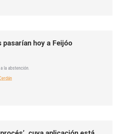
 pasarían hoy a Feijóo
a la abstención.
 Cerdán
‘procés’, cuya aplicación está