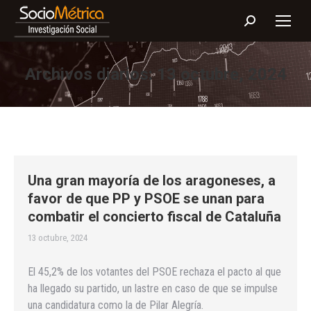
Buscar:
Archivos diarios:
13 octubre, 2024
Una gran mayoría de los aragoneses, a
favor de que PP y PSOE se unan para
combatir el concierto fiscal de Cataluña
13 octubre, 2024
El 45,2% de los votantes del PSOE rechaza el pacto al que
ha llegado su partido, un lastre en caso de que se impulse
una candidatura como la de Pilar Alegría.