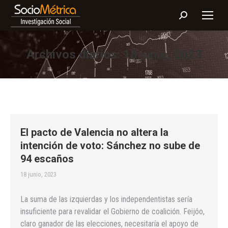
Buscar:
Archivos diarios:
18 junio, 2023
El pacto de Valencia no altera la
intención de voto: Sánchez no sube de
94 escaños
18 junio, 2023
La suma de las izquierdas y los independentistas sería
insuficiente para revalidar el Gobierno de coalición. Feijóo,
claro ganador de las elecciones, necesitaría el apoyo de