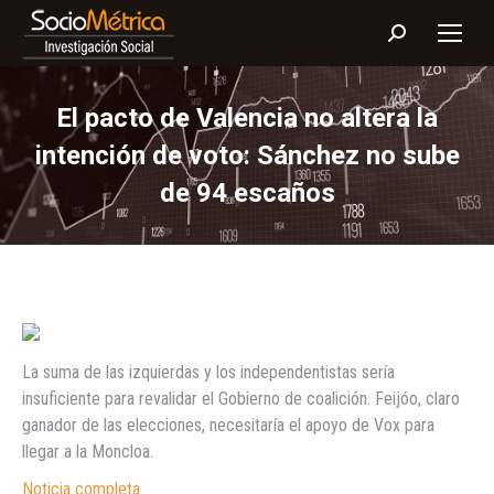
Buscar:
El pacto de Valencia no altera la
intención de voto: Sánchez no sube
de 94 escaños
La suma de las izquierdas y los independentistas sería
insuficiente para revalidar el Gobierno de coalición. Feijóo, claro
ganador de las elecciones, necesitaría el apoyo de Vox para
llegar a la Moncloa.
Noticia completa