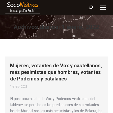
Buscar:
Archivos diarios:
1 enero, 2022
Mujeres, votantes de Vox y castellanos,
más pesimistas que hombres, votantes
de Podemos y catalanes
1 enero, 2022
El posicionamiento de Vox y Podemos –extremos del
tablero– se percibe en las predicciones de sus votantes:
los de Abascal son los más pesimistas y los de Belarra, los