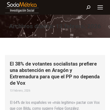
Buscar:
Archivos diarios:
13 febrero, 2026
El 38% de votantes socialistas prefiere
una abstención en Aragón y
Extremadura para que el PP no dependa
de Vox
13 febrero, 2026
El 64% de los españoles ve «más legítimo» pactar con Vox
que con Bildu, como sugiere Felipe González.