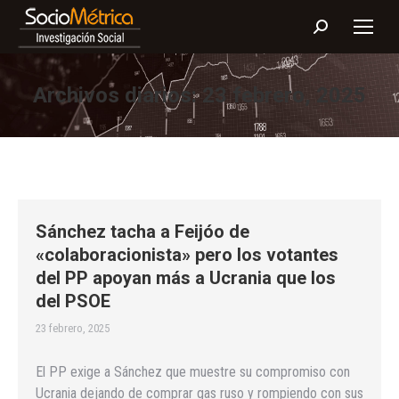
Buscar:
Archivos diarios:
23 febrero, 2025
Sánchez tacha a Feijóo de
«colaboracionista» pero los votantes
del PP apoyan más a Ucrania que los
del PSOE
23 febrero, 2025
El PP exige a Sánchez que muestre su compromiso con
Ucrania dejando de comprar gas ruso y rompiendo con sus