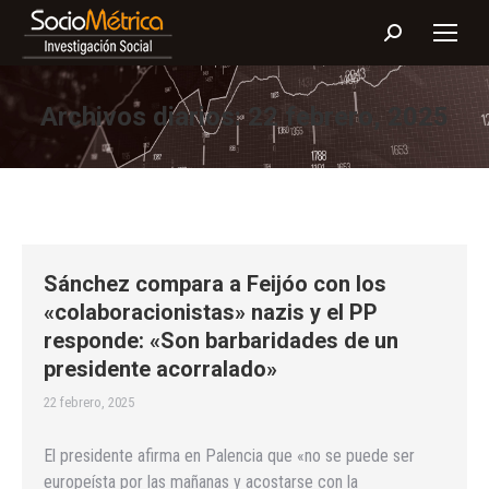
Buscar:
Archivos diarios:
22 febrero, 2025
Sánchez compara a Feijóo con los
«colaboracionistas» nazis y el PP
responde: «Son barbaridades de un
presidente acorralado»
22 febrero, 2025
El presidente afirma en Palencia que «no se puede ser
europeísta por las mañanas y acostarse con la