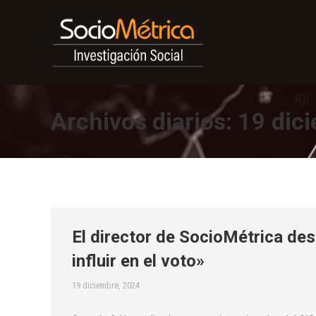
Archivos diarios:
19 dic
El director de SocioMétrica de
influir en el voto»
19 diciembre, 2024