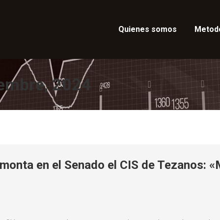
Quienes somos
Metod
iembre, 2024
smonta en el Senado el CIS de Tezanos: «