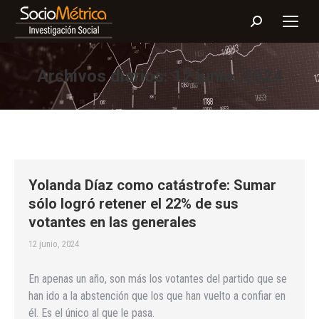
Buscar:
Archivos diarios:
12 junio, 2024
Yolanda Díaz como catástrofe: Sumar
sólo logró retener el 22% de sus
votantes en las generales
12 junio, 2024
En apenas un año, son más los votantes del partido que se
han ido a la abstención que los que han vuelto a confiar en
él. Es el único al que le pasa.