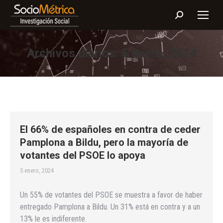
Buscar:
Archivos diarios:
5 enero, 2024
El 66% de españoles en contra de ceder
Pamplona a Bildu, pero la mayoría de
votantes del PSOE lo apoya
5 enero, 2024
Un 55% de votantes del PSOE se muestra a favor de haber
entregado Pamplona a Bildu. Un 31% está en contra y a un
13% le es indiferente.