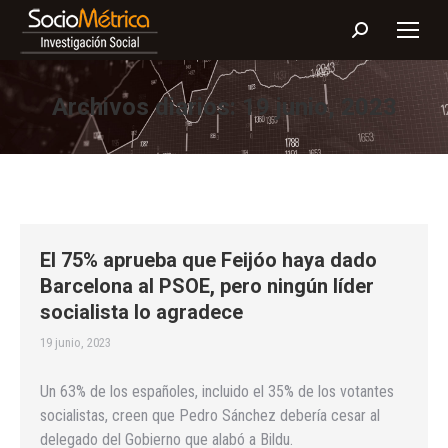
Buscar:
Archivos diarios:
19 junio, 2023
El 75% aprueba que Feijóo haya dado
Barcelona al PSOE, pero ningún líder
socialista lo agradece
19 junio, 2023
Un 63% de los españoles, incluido el 35% de los votantes
socialistas, creen que Pedro Sánchez debería cesar al
delegado del Gobierno que alabó a Bildu.