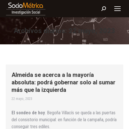
Buscar:
Archivos diarios:
22 mayo, 2023
Almeida se acerca a la mayoría
absoluta: podrá gobernar solo al sumar
más que la izquierda
22 mayo, 2023
El sondeo de hoy
. Begoña Villacís se queda a las puertas
del consistorio municipal: en función de la campaña, podría
conseguir tres ediles.