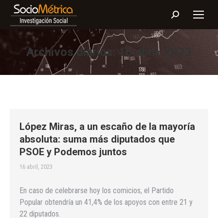
Buscar:
Archivos diarios:
16 abril, 2023
López Miras, a un escaño de la mayoría
absoluta: suma más diputados que
PSOE y Podemos juntos
16 abril, 2023
En caso de celebrarse hoy los comicios, el Partido
Popular obtendría un 41,4% de los apoyos con entre 21 y
22 diputados.