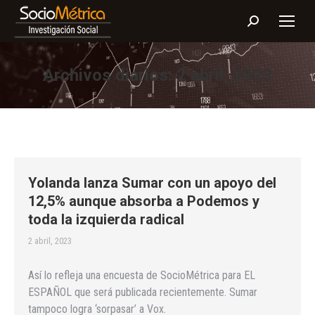
Buscar:
Archivos diarios:
2 abril, 2023
Yolanda lanza Sumar con un apoyo del
12,5% aunque absorba a Podemos y
toda la izquierda radical
2 abril, 2023
Así lo refleja una encuesta de SocioMétrica para EL
ESPAÑOL que será publicada recientemente. Sumar
tampoco logra ‘sorpasar’ a Vox.