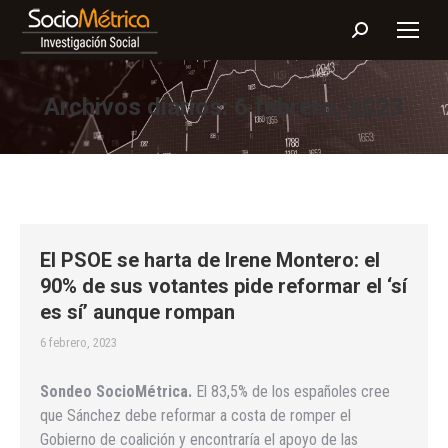
Buscar:
Archivos diarios:
6 febrero, 2023
El PSOE se harta de Irene Montero: el
90% de sus votantes pide reformar el ‘sí
es sí’ aunque rompan
6 febrero, 2023
Sondeo SocioMétrica.
El 83,5% de los españoles cree
que Sánchez debe reformar a costa de romper el
Gobierno de coalición y encontraría el apoyo de las