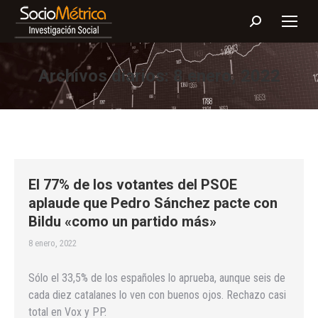
Buscar:
Archivos diarios:
8 enero, 2022
El 77% de los votantes del PSOE
aplaude que Pedro Sánchez pacte con
Bildu «como un partido más»
8 enero, 2022
Sólo el 33,5% de los españoles lo aprueba, aunque seis de
cada diez catalanes lo ven con buenos ojos. Rechazo casi
total en Vox y PP.