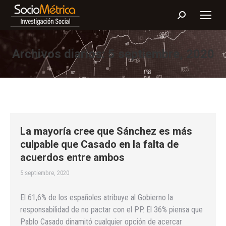
Buscar:
Archivos diarios:
5 septiembre, 2020
La mayoría cree que Sánchez es más
culpable que Casado en la falta de
acuerdos entre ambos
5 septiembre, 2020
El 61,6% de los españoles atribuye al Gobierno la
responsabilidad de no pactar con el PP. El 36% piensa que
Pablo Casado dinamitó cualquier opción de acercar