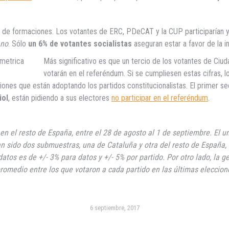
o de formaciones. Los votantes de ERC, PDeCAT y la CUP participarían 
no
. Sólo
un 6% de votantes socialistas
aseguran estar a favor de la 
Más significativo es que un tercio de los votantes de Ciu
votarán en el referéndum. Si se cumpliesen estas cifras, l
nes que están adoptando los partidos constitucionalistas. El primer sec
iol
, están pidiendo a sus electores
no participar en el referéndum
.
en el resto de España, entre el 28 de agosto al 1 de septiembre. El u
han sido dos submuestras, una de Cataluña y otra del resto de España, c
datos es de +/- 3% para datos y +/- 5% por partido. Por otro lado, la 
omedio entre los que votaron a cada partido en las últimas eleccione
6 septiembre, 2017