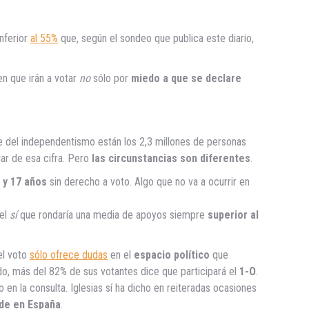
nferior
al 55%
que, según el sondeo que publica este diario,
n que irán a votar
no
sólo por
miedo a que se declare
te del independentismo están los 2,3 millones de personas
jar de esa cifra. Pero
las circunstancias son diferentes
.
 y 17 años
sin derecho a voto. Algo que no va a ocurrir en
del
sí
que rondaría una media de apoyos siempre
superior al
el voto
sólo ofrece dudas
en el
espacio político
que
, más del 82% de sus votantes dice que participará el
1-O
.
en la consulta. Iglesias sí ha dicho en reiteradas ocasiones
de en España
.