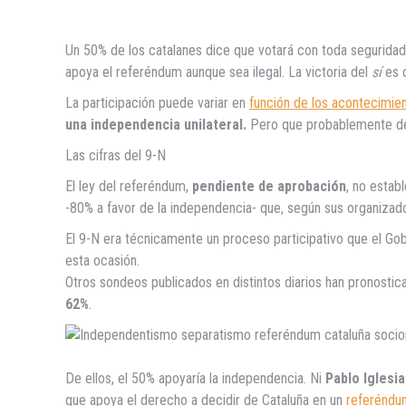
Un 50% de los catalanes dice que votará con toda seguridad
apoya el referéndum aunque sea ilegal. La victoria del
sí
es c
La participación puede variar en
función de los acontecimie
una independencia unilateral.
Pero que probablemente decl
Las cifras del 9-N
El ley del referéndum,
pendiente de aprobación
, no estab
-80% a favor de la independencia- que, según sus organizad
El 9-N era técnicamente un proceso participativo que el Go
esta ocasión.
Otros sondeos publicados en distintos diarios han pronosti
62%
.
De ellos, el 50% apoyaría la independencia. Ni
Pablo Iglesi
que apoya el derecho a decidir de Cataluña en un
referéndu