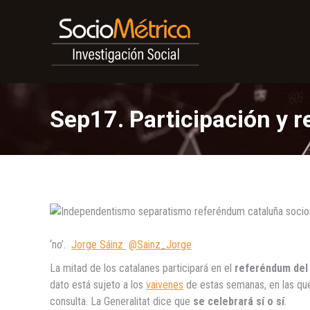
Sep17. Participación y r
‘no’.
Jorge Sáinz
@Sainz_Jorge
La mitad de los catalanes participará en el
referéndum del
dato está sujeto a los
vaivenes
de estas semanas, en las que
consulta. La Generalitat dice que
se celebrará sí o sí
.