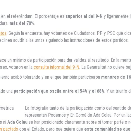
 en el referéndum. El porcentaje es
superior al del 9-N
y ligeramente i
lara:
más del 70%
.
ntos
. Según la encuesta, hay votantes de Ciudadanos, PP y PSC que dice
inen acudir a las urnas siguiendo las instrucciones de estos partidos.
lece un mínimo de participación para dar validez al resultado. En la men
ores, votaron en la
consulta informal del 9-N
. La Generalitat no quiere ba
bierno acabó tolerando y en el que también participaron
menores de 16
cado una
participación que oscila entre el 54% y el 68%
. Y un triunfo 
La fotografía tanto de la participación como del sentido d
representan Podemos y En Comú de Ada Colau. Por un lado
as
ni
Ada Colau
se han posicionado claramente sobre si tomar parte o no 
m pactado
con el Estado, pero que quiere que
esta comunidad se que