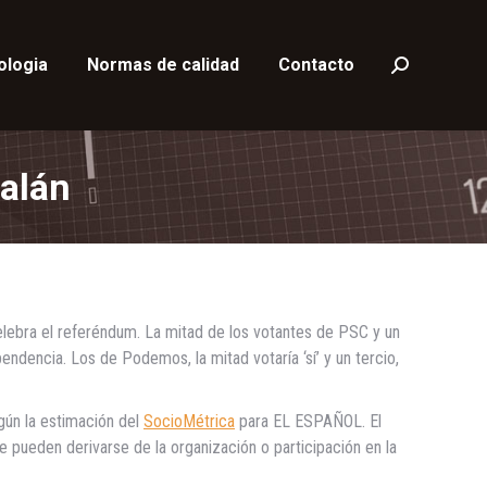
ologia
Normas de calidad
Contacto
Buscar:
talán
celebra el referéndum. La mitad de los votantes de PSC y un
pendencia. Los de Podemos, la mitad votaría ‘sí’ y un tercio,
egún la estimación del
SocioMétrica
para EL ESPAÑOL. El
 pueden derivarse de la organización o participación en la