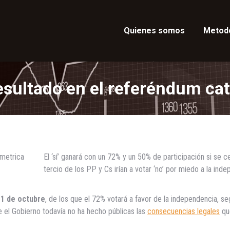
Quienes somos
Metod
esultado en el referéndum ca
El ‘sí’ ganará con un 72% y un 50% de participación si se 
tercio de los PP y Cs irían a votar ‘no’ por miedo a la inde
 1 de octubre
, de los que el 72% votará a favor de la independencia, s
 el Gobierno todavía no ha hecho públicas las
consecuencias legales
que