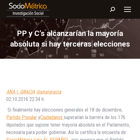
Buscar:
PP y C’s alcanzarían la mayoría
absoluta si hay terceras elecciones
ANA I. GRACIA
@anaigracia
02.10.2016
22:34 h.
Si finalmente hay elecciones generales el 18 de diciembre,
Partido Popular
y
Ciudadanos
superarían la barrera de los 176
diputados que supone tener mayoría absoluta en el Parlamento,
necesaria para poder gobernar. Así lo certifica la encuesta de
SocioMétrica para EL ESPAÑOL
, que asegura que el Partido