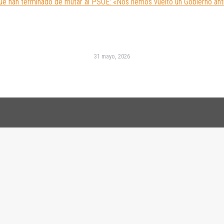
e han terminado de mutar al PSOE: «Nos hemos vuelto un Gobierno ant
31 mayo, 2026