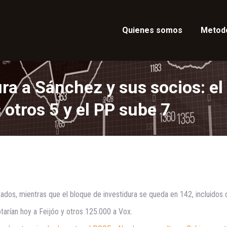
Quienes somos
Metod
ura a Sánchez y sus socios: e
tros 5 y el PP sube 7
ados, mientras que el bloque de investidura se queda en 142, incluidos 
arían hoy a Feijóo y otros 125.000 a Vox.