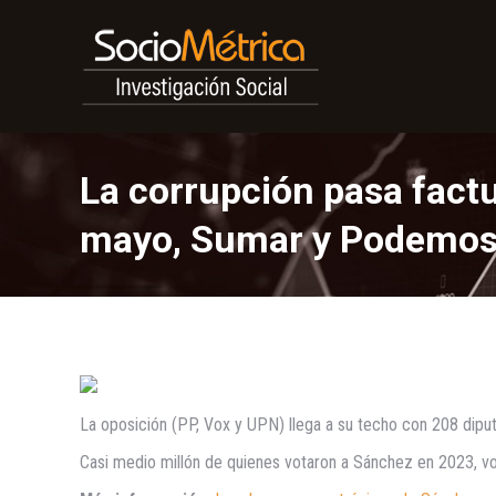
La corrupción pasa fact
mayo, Sumar y Podemos o
La oposición (PP, Vox y UPN) llega a su techo con 208 diput
Casi medio millón de quienes votaron a Sánchez en 2023, vot