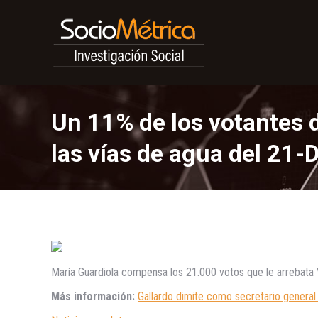
Un 11% de los votantes d
las vías de agua del 21
María Guardiola compensa los 21.000 votos que le arrebata 
Más información:
Gallardo dimite como secretario genera