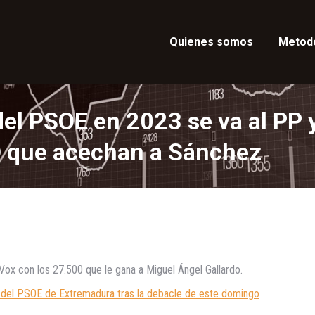
Quienes somos
Metod
el PSOE en 2023 se va al PP 
-D que acechan a Sánchez
Vox con los 27.500 que le gana a Miguel Ángel Gallardo.
l del PSOE de Extremadura tras la debacle de este domingo