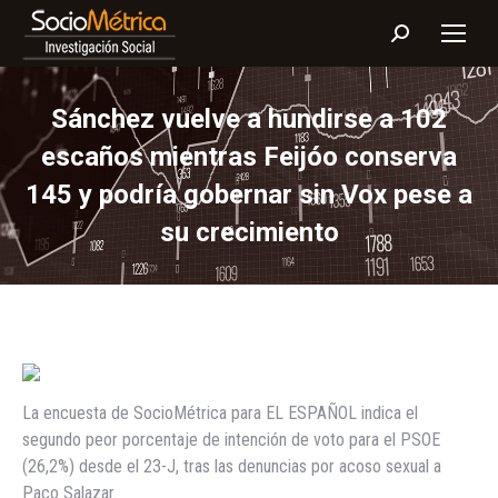
Buscar:
Sánchez vuelve a hundirse a 102
escaños mientras Feijóo conserva
145 y podría gobernar sin Vox pese a
su crecimiento
La encuesta de SocioMétrica para EL ESPAÑOL indica el
segundo peor porcentaje de intención de voto para el PSOE
(26,2%) desde el 23-J, tras las denuncias por acoso sexual a
Paco Salazar.