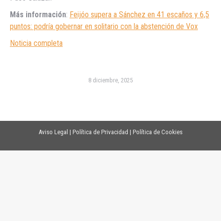
Más información
:
Feijóo supera a Sánchez en 41 escaños y 6,5
puntos: podría gobernar en solitario con la abstención de Vox
Noticia completa
8 diciembre, 2025
Aviso Legal
|
Política de Privacidad
|
Política de Cookies