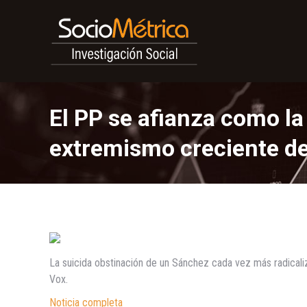
El PP se afianza como la
extremismo creciente d
La suicida obstinación de un Sánchez cada vez más radicaliz
Vox.
Noticia completa