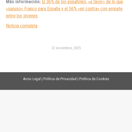
Más información:
El 36% de los españoles, «a favor» de lo que
«supuso» Franco para España y el 56% «en contra» con empate
entre los jóvenes
Noticia completa
22 noviembre, 2025
Aviso Legal
|
Política de Privacidad
|
Política de Cookies