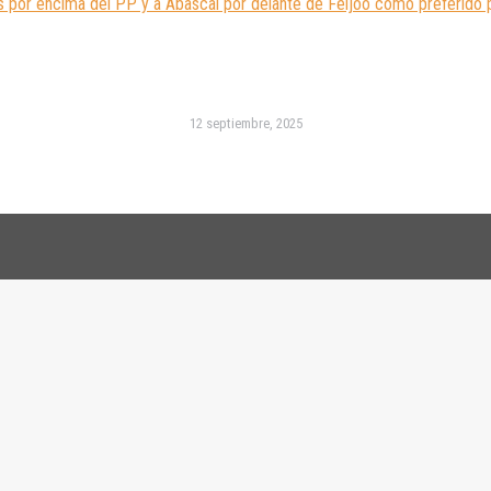
s por encima del PP y a Abascal por delante de Feijóo como preferido 
12 septiembre, 2025