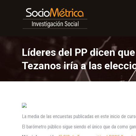
Líderes del PP dicen que 
Tezanos iría a las elec
La media de las encuestas publicadas en este inicio de curso
El barómetro público sigue siendo el único que da como ga