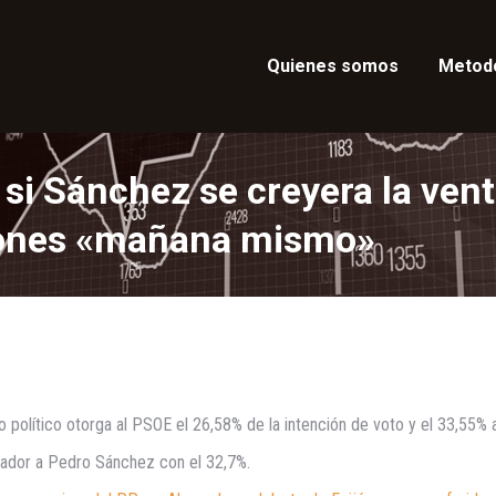
Quienes somos
Metod
si Sánchez se creyera la venta
ciones «mañana mismo»
 político otorga al PSOE el 26,58% de la intención de voto y el 33,55% a
nador a Pedro Sánchez con el 32,7%.