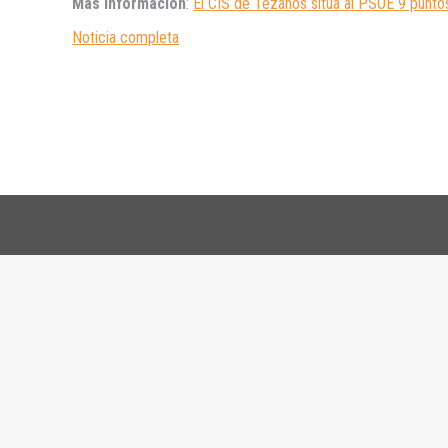
Más información
:
El CIS de Tezanos sitúa al PSOE 9 punto
Noticia completa