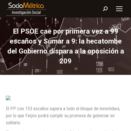
Buscar:
El PSOE cae por primera vez a 99
escaños y Sumar a 9: la hecatombe
del Gobierno dispara a la oposición a
209
El PP con 153 escaños supera a todo el bloque de investidura,
por lo que Feijóo podrá cumplir su promesa de gobernar en
solitario.