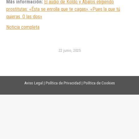
Más información:
El audio de Koldo y Ábalos eligiendo
prostitutas: «Ésta se enrolla que te cagas». «Pues la que tú
quieras. O las dos»
Noticia completa
22 junio, 2025
Aviso Legal
|
Política de Privacidad
|
Política de Cookies