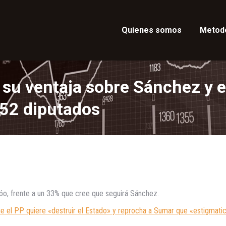
Quienes somos
Metod
 su ventaja sobre Sánchez y e
152 diputados
óo, frente a un 33% que cree que seguirá Sánchez.
ue el PP quiere «destruir el Estado» y reprocha a Sumar que «estigmati