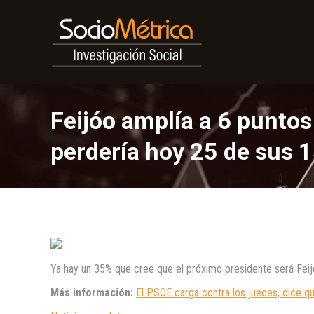
Feijóo amplía a 6 puntos
perdería hoy 25 de sus 
Ya hay un 35% que cree que el próximo presidente será Feij
Más información:
El PSOE carga contra los jueces, dice q