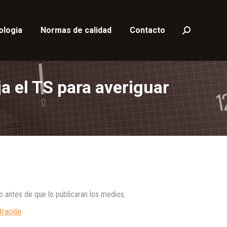
ologia
Normas de calidad
Contacto
Buscar:
a el TS para averiguar
o antes de que lo publicaran los medios.
tración