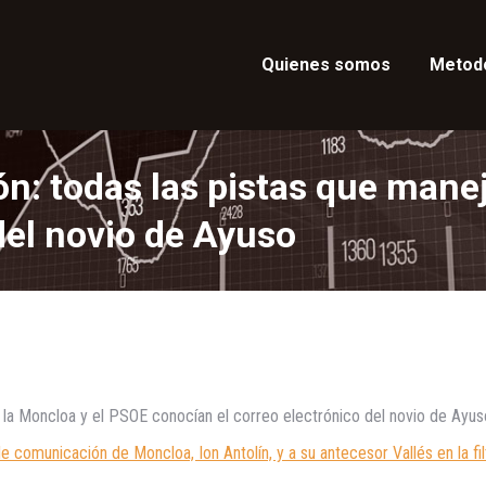
Quienes somos
Metod
ón: todas las pistas que manej
 del novio de Ayuso
e la Moncloa y el PSOE conocían el correo electrónico del novio de Ayus
e comunicación de Moncloa, Ion Antolín, y a su antecesor Vallés en la fil