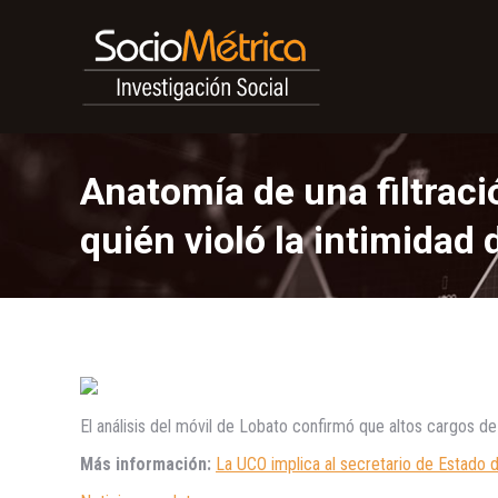
Anatomía de una filtraci
quién violó la intimidad
El análisis del móvil de Lobato confirmó que altos cargos d
Más información:
La UCO implica al secretario de Estado d