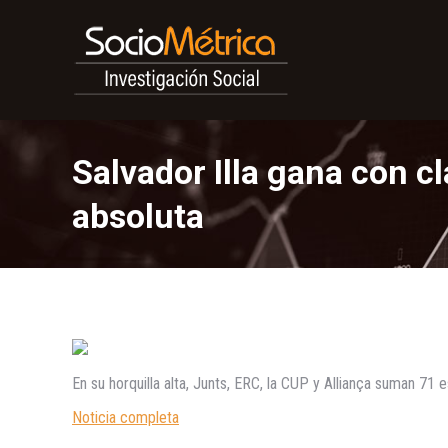
Salvador Illa gana con cl
absoluta
En su horquilla alta, Junts, ERC, la CUP y Alliança suman 71 
Noticia completa